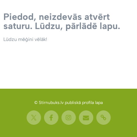
Piedod, neizdevās atvērt
saturu. Lūdzu, pārlādē lapu.
Lūdzu mēģini vēlāk!
© Stirnubuks.lv publiskā profila lapa