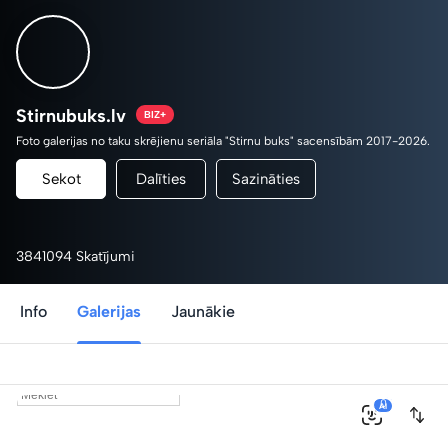
Stirnubuks.lv
BIZ+
Foto galerijas no taku skrējienu seriāla "Stirnu buks" sacensībām 2017-2026.
Sekot
Dalīties
Sazināties
3841094 Skatījumi
Info
Galerijas
Jaunākie
0
AI