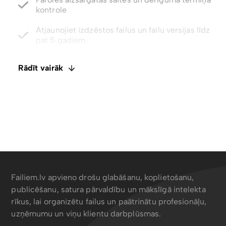
Atjaunojiet izdzēstos failus un failu versijas līdz
pat 5 gadiem
Integrēts E-paraksts. Komentāri un failu
ietagošana
Rādīt vairāk
Atspējot lejupielādes ar tikai skatīšanas piekļuvi
Failiem.lv apvieno drošu glabāšanu, koplietošanu,
publicēšanu, satura pārvaldību un mākslīgā intelekta
rīkus, lai organizētu failus un paātrinātu profesionāļu,
uzņēmumu un viņu klientu darbplūsmas.