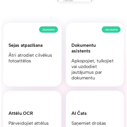
Jaunums
Jaunums
Sejas atpazīšana
Dokumentu
asistents
Ātri atrodiet cilvēkus
fotoattēlos
Apkopojiet, tulkojiet
vai uzdodiet
jautājumus par
dokumentu
Attēlu OCR
AI Čats
Pārveidojiet attēlus
Saņemiet drošas