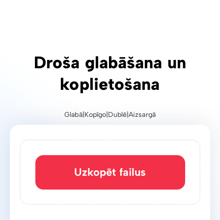
Droša glabāšana un
koplietošana
Glabā
|
Kopīgo
|
Dublē
|
Aizsargā
Uzkopēt failus