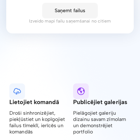
Saņemt failus
Izveido mapi failu saņemšanai no citiem
Lietojiet komandā
Publicējiet galerijas
Droši sinhronizējiet,
Pielāgojiet galeriju
piekļūstiet un kopīgojiet
dizainu savam zīmolam
failus tīmeklī, ierīcēs un
un demonstrējiet
komandās
portfolio