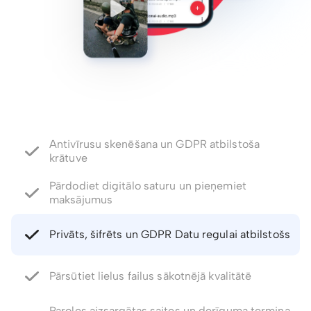
Antivīrusu skenēšana un GDPR atbilstoša
krātuve
Pārdodiet digitālo saturu un pieņemiet
maksājumus
Privāts, šifrēts un GDPR Datu regulai atbilstošs
Pārsūtiet lielus failus sākotnējā kvalitātē
Paroles aizsargātas saites un derīguma termiņa
kontrole