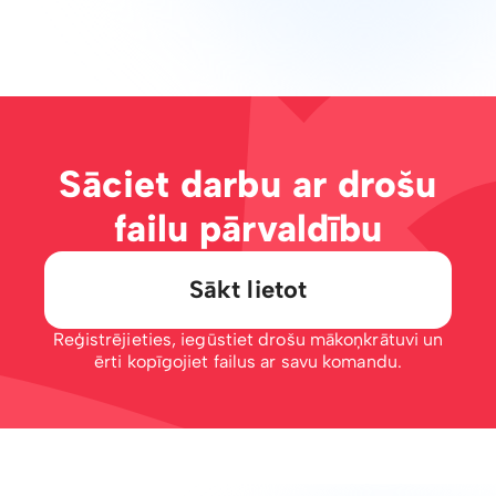
Sāciet darbu ar drošu
failu pārvaldību
Sākt lietot
Reģistrējieties, iegūstiet drošu mākoņkrātuvi un
ērti kopīgojiet failus ar savu komandu.