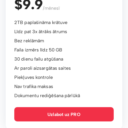
$9.9
/mēnesī
2TB paplašināma krātuve
Līdz pat 3x ātrāks ātrums
Bez reklāmām
Faila izmērs līdz 50 GB
30 dienu failu atgūšana
Ar paroli aizsargātas saites
Piekļuves kontrole
Nav trafika maksas
Dokumentu rediģēšana pārlūkā
Uzlabot uz PRO