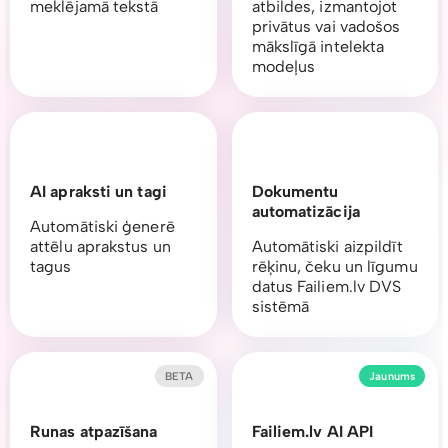
meklējamā tekstā
atbildes, izmantojot
privātus vai vadošos
mākslīgā intelekta
modeļus
AI apraksti un tagi
Dokumentu
automatizācija
Automātiski ģenerē
attēlu aprakstus un
Automātiski aizpildīt
tagus
rēķinu, čeku un līgumu
datus Failiem.lv DVS
sistēmā
BETA
Jaunums
Runas atpazīšana
Failiem.lv AI API