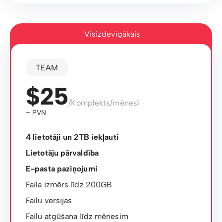
Visizdevīgākais
TEAM
$25
/Komplekts/mēnesī
+ PVN
4 lietotāji un 2TB iekļauti
Lietotāju pārvaldība
E-pasta paziņojumi
Faila izmērs līdz 200GB
Failu versijas
Failu atgūšana līdz mēnesim