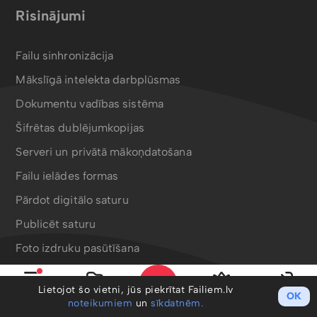
Risinājumi
Failu sinhronizācija
Mākslīgā intelekta darbplūsmas
Dokumentu vadības sistēma
Šifrētas dublējumkopijas
Serveri un privātā mākoņdatošana
Failu ielādes formas
Pārdot digitālo saturu
Publicēt saturu
Foto izdruku pasūtīšana
Bergafoto drukas produkti
Lietojot šo vietni, jūs piekrītat Failiem.lv
OK
Izvēlne
Mani faili
PRO
Ieiet
noteikumiem
un
sīkdatnēm.