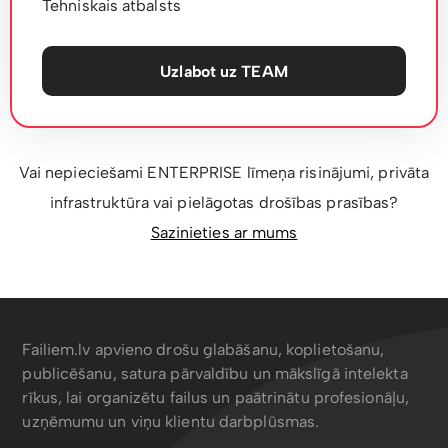
Tehniskais atbalsts
Uzlabot uz TEAM
Vai nepieciešami ENTERPRISE līmeņa risinājumi, privāta
infrastruktūra vai pielāgotas drošības prasības?
Sazinieties ar mums
Failiem.lv apvieno drošu glabāšanu, koplietošanu,
publicēšanu, satura pārvaldību un mākslīgā intelekta
rīkus, lai organizētu failus un paātrinātu profesionāļu,
uzņēmumu un viņu klientu darbplūsmas.