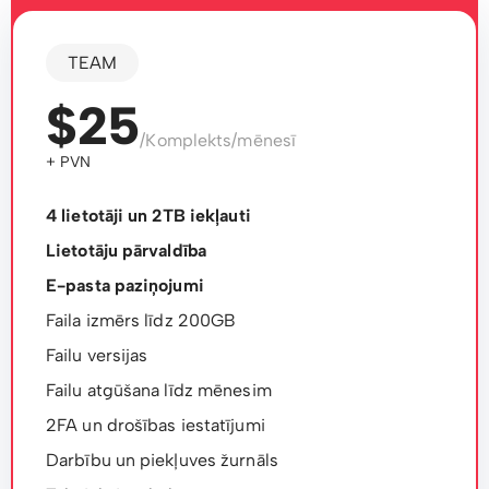
TEAM
$25
/Komplekts/mēnesī
+ PVN
4 lietotāji un 2TB iekļauti
Lietotāju pārvaldība
E-pasta paziņojumi
Faila izmērs līdz 200GB
Failu versijas
Failu atgūšana līdz mēnesim
2FA un drošības iestatījumi
Darbību un piekļuves žurnāls