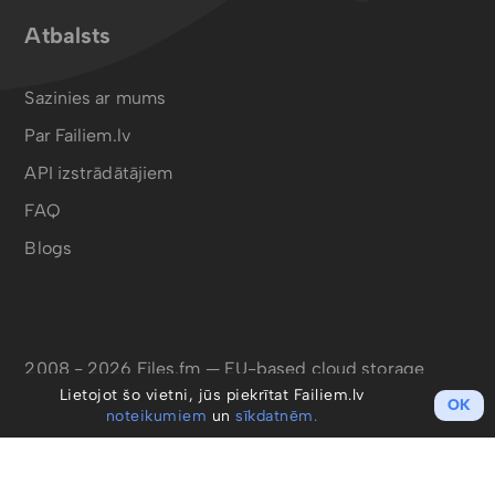
Atbalsts
Sazinies ar mums
Par Failiem.lv
API izstrādātājiem
FAQ
Blogs
2008 - 2026 Files.fm — EU-based cloud storage
Lietojot šo vietni, jūs piekrītat Failiem.lv
OK
noteikumiem
un
sīkdatnēm.