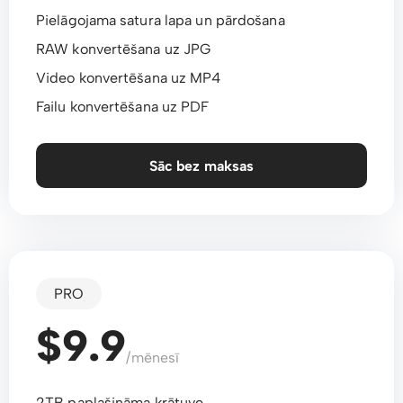
Pielāgojama satura lapa un pārdošana
RAW konvertēšana uz JPG
Video konvertēšana uz MP4
Failu konvertēšana uz PDF
Sāc bez maksas
PRO
$9.9
/mēnesī
2TB paplašināma krātuve